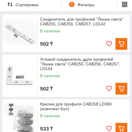
Сортировка
0
Фильтры
Соединитель для профилей "Линии света"
CAB255, CAB256, CAB257, LD142
В наличии
502
₸
Угловой соединитель ддля профилей
"Линии света" CAB255, CAB256, CAB257,
LD144
В наличии
502
₸
Крепеж для профиля САВ258 LD360
(комплект 6шт)
В наличии
533
₸