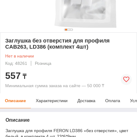
Заглушка без отверстия для профиля
CAB263, LD386 (комплект 4шт)
Нет в наличии
Код: 48261
Розница
557
₸
Минимальная сумма заказа на сайте — 50 000 ₸
Описание
Характеристики
Доставка
Оплата
Усл
Описание
Заглушка для профиля FERON LD386 «без отверстия», цвет
белый, в комплекте 4 шт, 23*6*9мм