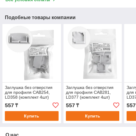
Подобные товары компании
Заглушка без отверстия
Заглушка без отверстия
Загл
для профиля CAB254,
для профиля CAB281,
для
LD358 (комплект 4шт)
LD377 (комплект 4шт)
LD37
557
557
557
₸
₸
Купить
Купить
О нас