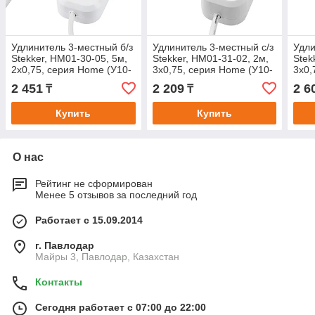
Удлинитель 3-местный б/з
Удлинитель 3-местный с/з
Удли
Stekker, HM01-30-05, 5м,
Stekker, HM01-31-02, 2м,
Stek
2x0,75, серия Home (У10-
3x0,75, серия Home (У10-
3x0,
430), белый
002), белый
002)
2 451
2 209
2 6
₸
₸
Купить
Купить
О нас
Рейтинг не сформирован
Менее 5 отзывов за последний год
Работает с 15.09.2014
г. Павлодар
Майры 3, Павлодар, Казахстан
Контакты
Сегодня работает с 07:00 до 22:00