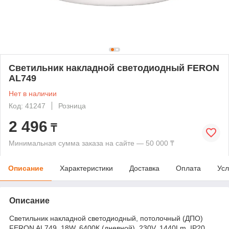
Светильник накладной светодиодный FERON
AL749
Нет в наличии
Код: 41247
Розница
2 496
₸
Минимальная сумма заказа на сайте — 50 000 ₸
Описание
Характеристики
Доставка
Оплата
Усл
Описание
Светильник накладной светодиодный, потолочный (ДПО)
FERON AL749, 18W, 6400К (дневной), 230V, 1440Lm, IP20,