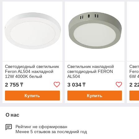
Светодиодный светильник
Светильник накладной
Свет
Feron AL504 накладной
светодиодный FERON
Fero
12W 4000K белый
AL504
6W 
2 755
3 034
2 2
₸
₸
Купить
Купить
О нас
Рейтинг не сформирован
Менее 5 отзывов за последний год