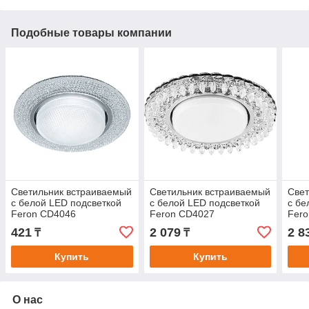
Подобные товары компании
Светильник встраиваемый
Светильник встраиваемый
Свет
с белой LED подсветкой
с белой LED подсветкой
с бе
Feron CD4046
Feron CD4027
Fer
потолочный GX53 без
потолочный GX53 без
пото
421
2 079
2 8
₸
₸
лампы, прозрачный, хром
лампы прозрачный
лам
Купить
Купить
О нас