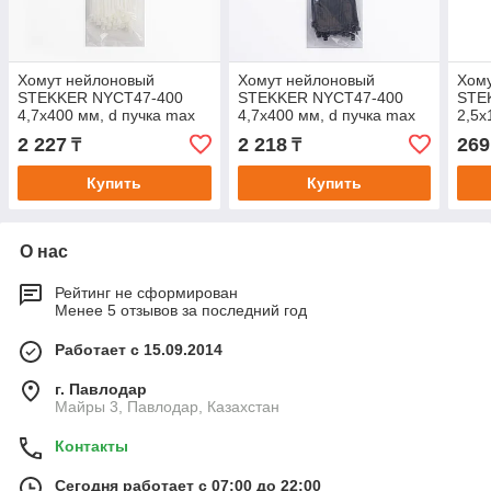
Хомут нейлоновый
Хомут нейлоновый
Хом
STEKKER NYCT47-400
STEKKER NYCT47-400
STE
4,7х400 мм, d пучка max
4,7х400 мм, d пучка max
2,5x
105 мм, нагрузка 22кг,
105 мм, нагрузка 22кг,
22 м
2 227
2 218
269
₸
₸
белый, упаковка 100 шт
черный, упаковка 100 шт
белы
Купить
Купить
О нас
Рейтинг не сформирован
Менее 5 отзывов за последний год
Работает с 15.09.2014
г. Павлодар
Майры 3, Павлодар, Казахстан
Контакты
Сегодня работает с 07:00 до 22:00