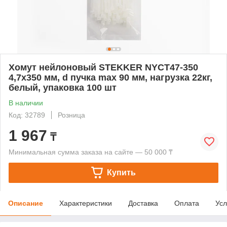
Хомут нейлоновый STEKKER NYCT47-350
4,7х350 мм, d пучка max 90 мм, нагрузка 22кг,
белый, упаковка 100 шт
В наличии
Код: 32789
Розница
1 967
₸
Минимальная сумма заказа на сайте — 50 000 ₸
Купить
Описание
Характеристики
Доставка
Оплата
Усл