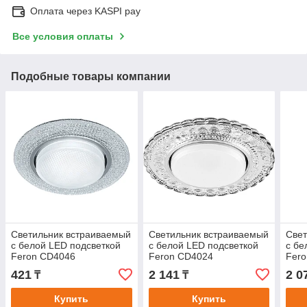
Оплата через KASPI pay
Все условия оплаты
Подобные товары компании
Светильник встраиваемый
Светильник встраиваемый
Свет
с белой LED подсветкой
с белой LED подсветкой
с бе
Feron CD4046
Feron CD4024
Fer
потолочный GX53 без
потолочный GX53 без
пото
421
2 141
2 0
₸
₸
лампы, прозрачный, хром
лампы прозрачный
лам
Купить
Купить