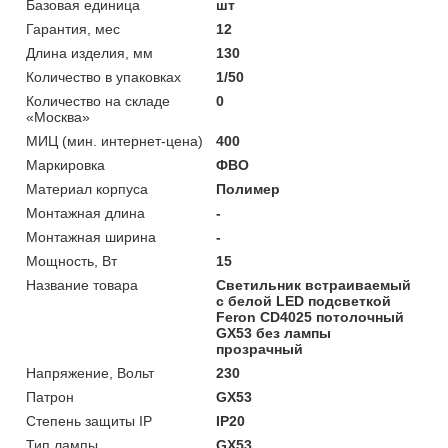
Базовая единица
шт
Гарантия, мес
12
Длина изделия, мм
130
Количество в упаковках
1/50
Количество на складе
0
«Москва»
МИЦ (мин. интернет-цена)
400
Маркировка
ФВО
Материал корпуса
Полимер
Монтажная длина
-
Монтажная ширина
-
Мощность, Вт
15
Название товара
Светильник встраиваемый
с белой LED подсветкой
Feron CD4025 потолочный
GX53 без лампы
прозрачный
Напряжение, Вольт
230
Патрон
GX53
Степень защиты IP
IP20
Тип лампы
GX53