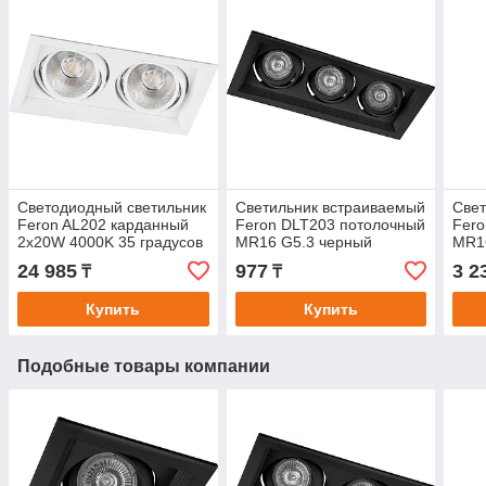
Светодиодный светильник
Светильник встраиваемый
Свет
Feron AL202 карданный
Feron DLT203 потолочный
Fero
2x20W 4000K 35 градусов
MR16 G5.3 черный
MR1
, белый
24 985
977
3 2
₸
₸
Купить
Купить
Подобные товары компании