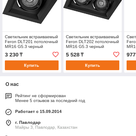
Светильник встраиваемый
Светильник встраиваемый
Свет
Feron DLT201 потолочный
Feron DLT202 потолочный
Fero
MR16 G5.3 черный
MR16 G5.3 черный
MR1
3 230
5 528
977
₸
₸
Купить
Купить
О нас
Рейтинг не сформирован
Менее 5 отзывов за последний год
Работает с 15.09.2014
г. Павлодар
Майры 3, Павлодар, Казахстан