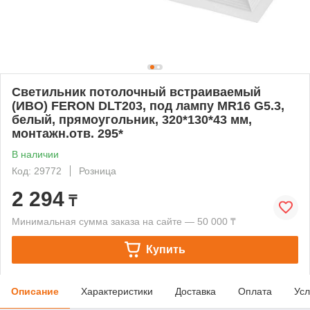
Светильник потолочный встраиваемый
(ИВО) FERON DLT203, под лампу MR16 G5.3,
белый, прямоугольник, 320*130*43 мм,
монтажн.отв. 295*
В наличии
Код: 29772
Розница
2 294
₸
Минимальная сумма заказа на сайте — 50 000 ₸
Купить
Описание
Характеристики
Доставка
Оплата
Усл