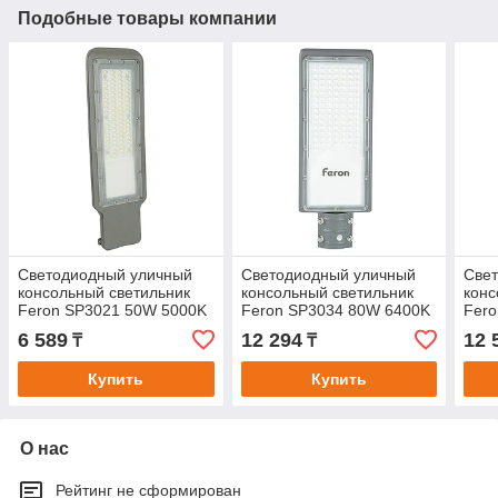
Подобные товары компании
Светодиодный уличный
Светодиодный уличный
Све
консольный светильник
консольный светильник
конс
Feron SP3021 50W 5000K
Feron SP3034 80W 6400K
Fer
230V, серый
230V, серый
5000
6 589
12 294
12 
₸
₸
Купить
Купить
О нас
Рейтинг не сформирован