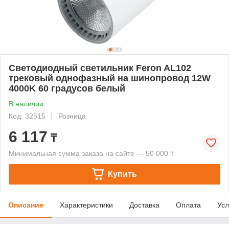
Светодиодный светильник Feron AL102
трековый однофазный на шинопровод 12W
4000K 60 градусов белый
В наличии
Код: 32515
Розница
6 117
₸
Минимальная сумма заказа на сайте — 50 000 ₸
Купить
Описание
Характеристики
Доставка
Оплата
Усл