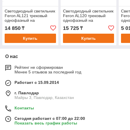
Светодиодный светильник
Светодиодный светильник
Свет
Feron AL121 трековый
Feron AL120 трековый
Fero
однофазный на
однофазный на
одн
шинопровод 60W 4000K
шинопровод 60W 4000K
шин
14 850
15 725
5 0
₸
₸
160 градусов белый
160 градусов белый
60 г
Купить
Купить
О нас
Рейтинг не сформирован
Менее 5 отзывов за последний год
Работает с 15.09.2014
г. Павлодар
Майры 3, Павлодар, Казахстан
Контакты
Сегодня работает с 07:00 до 22:00
Показать весь график работы