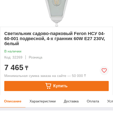
Светильник садово-парковый Feron НСУ 04-
60-001 подвесной, 4-х гранник 60W E27 230V,
белый
В наличии
Код: 32269
Розница
7 465
₸
Минимальная сумма заказа на сайте — 50 000 ₸
Купить
Описание
Характеристики
Доставка
Оплата
Усл