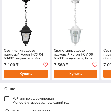
Светильник садово-
Светильник садово-
Свет
парковый Feron НСУ 04-
парковый Feron НСУ 06-
парк
60-001 подвесной, 4-х
60-001 подвесной, 6-ти
60-0
гранник 60W E27 230V,
гранник 60W E27 230V,
E27 
7 100
7 568
7 0
₸
₸
черный
белый
Купить
Купить
О нас
Рейтинг не сформирован
Менее 5 отзывов за последний год