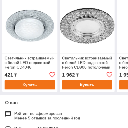
Светильник встраиваемый
Светильник встраиваемый
Свет
с белой LED подсветкой
с белой LED подсветкой
с бе
Feron CD4046
Feron CD906 потолочный
Fero
потолочный GX53 без
MR16 G5.3 белый
MR1
421
1 962
1 9
₸
₸
лампы, прозрачный, хром
Купить
Купить
О нас
Рейтинг не сформирован
Менее 5 отзывов за последний год