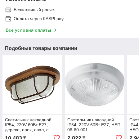
Безналичный расчет
Оплата через KASPI pay
Все условия оплаты
Подобные товары компании
Светильник накладной
Светильник накладной
Свет
IP54, 220V 60Вт Е27,
IP54, 220V 60Вт Е27, НБП
IP44
дерево, орех, овал, с
06-60-001
НБО
решеткой, НБО 04-60-022
10 483
2 822
2 9
₸
₸