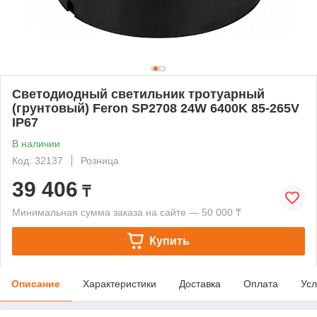
Светодиодный светильник тротуарный
(грунтовый) Feron SP2708 24W 6400K 85-265V
IP67
В наличии
Код: 32137
Розница
39 406
₸
Минимальная сумма заказа на сайте — 50 000 ₸
Купить
Описание
Характеристики
Доставка
Оплата
Усл