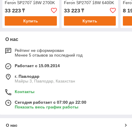
Feron SP2707 18W 2700K
Feron SP2707 18W 6400K
Fero
85-265V IP67
85-265V IP67
230V
33 223
33 223
8 1
₸
₸
Купить
Купить
О нас
Рейтинг не сформирован
Менее 5 отзывов за последний год
Работает с 15.09.2014
г. Павлодар
Майры 3, Павлодар, Казахстан
Контакты
Сегодня работает с 07:00 до 22:00
Показать весь график работы
О нас