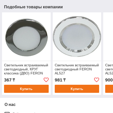
Подобные товары компании
Светильник встраиваемый
Светильник встраиваемый
Свет
светодиодный, КРУГ
светодиодный FERON
све
классика (ДВО) FERON
AL527
AL5
AL500 3W 4000К (белый)
367
981
900
₸
₸
230V 180Lm IP20
Купить
Купить
О нас