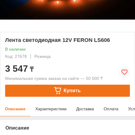
Лента светодиодная 12V FERON LS606
В наличии
Код: 27678
Розница
3 547
₸
Минимальная сумма заказа на сайте — 50 000 ₸
Купить
Описание
Характеристики
Доставка
Оплата
Усл
Описание