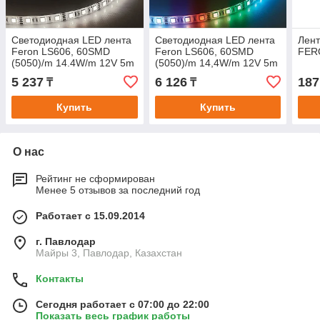
Светодиодная LED лента
Светодиодная LED лента
Лент
Feron LS606, 60SMD
Feron LS606, 60SMD
FER
(5050)/m 14.4W/m 12V 5m
(5050)/m 14,4W/m 12V 5m
4000К
RGB
5 237
6 126
187
₸
₸
Купить
Купить
О нас
Рейтинг не сформирован
Менее 5 отзывов за последний год
Работает с 15.09.2014
г. Павлодар
Майры 3, Павлодар, Казахстан
Контакты
Сегодня работает с 07:00 до 22:00
Показать весь график работы