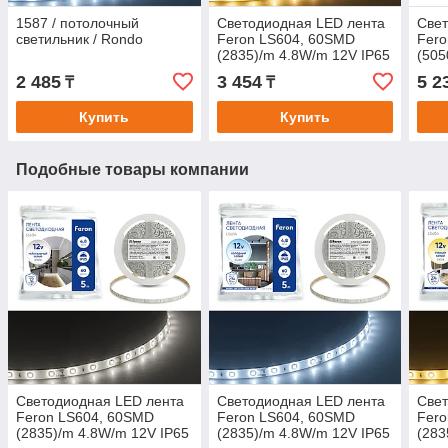
1587 / потолочный
Светодиодная LED лента
Свет
светильник / Rondo
Feron LS604, 60SMD
Fero
(2835)/m 4.8W/m 12V IP65
(505
5m, 3000К
300
2 485
3 454
5 2
₸
₸
Купить
Купить
Подобные товары компании
Светодиодная LED лента
Светодиодная LED лента
Свет
Feron LS604, 60SMD
Feron LS604, 60SMD
Fero
(2835)/m 4.8W/m 12V IP65
(2835)/m 4.8W/m 12V IP65
(283