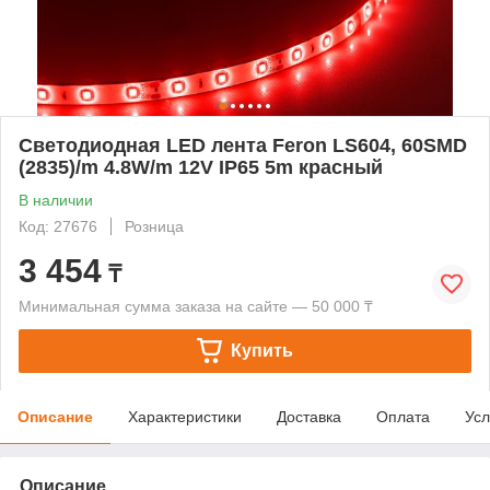
Светодиодная LED лента Feron LS604, 60SMD
(2835)/m 4.8W/m 12V IP65 5m красный
В наличии
Код: 27676
Розница
3 454
₸
Минимальная сумма заказа на сайте — 50 000 ₸
Купить
Описание
Характеристики
Доставка
Оплата
Усл
Описание