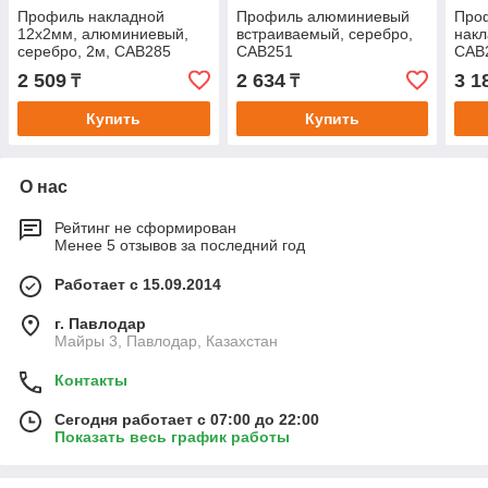
Профиль накладной
Профиль алюминиевый
Про
12х2мм, алюминиевый,
встраиваемый, серебро,
накл
серебро, 2м, CAB285
CAB251
CAB
2 509
2 634
3 1
₸
₸
Купить
Купить
О нас
Рейтинг не сформирован
Менее 5 отзывов за последний год
Работает с 15.09.2014
г. Павлодар
Майры 3, Павлодар, Казахстан
Контакты
Сегодня работает с 07:00 до 22:00
Показать весь график работы