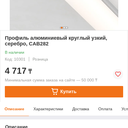
Профиль алюминиевый круглый узкий,
серебро, CAB282
В наличии
Код: 10301
Розница
4 717
₸
Минимальная сумма заказа на сайте — 50 000 ₸
Купить
Описание
Характеристики
Доставка
Оплата
Усл
Описание