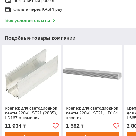
Безналичный расчет
Оплата через KASPI pay
Все условия оплаты
Подобные товары компании
Крепеж для светодиодной
Крепеж для светодиодной
Креп
ленты 220V LS721 (2835),
ленты 220V LS721, LD164
для 
LD167 алюминий
пластик
LS65
11 934
1 582
2 8
₸
₸