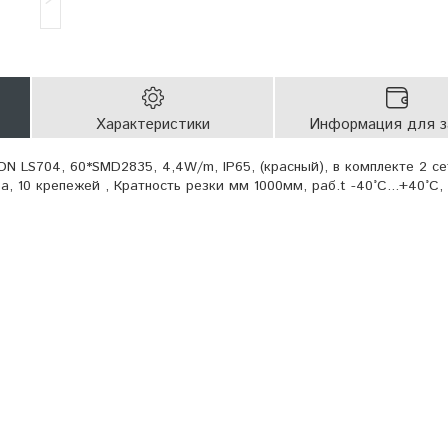
Характеристики
Информация для з
N LS704, 60*SMD2835, 4,4W/m, IP65, (красный), в комплекте 2 с
а, 10 крепежей , Кратность резки мм 1000мм, раб.t -40°C...+40°C,