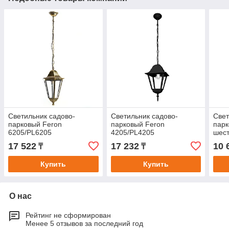
Светильник садово-
Светильник садово-
Свет
парковый Feron
парковый Feron
парк
6205/PL6205
4205/PL4205
шест
шестигранный на цепочке
четырехгранный на
60W 
17 522
17 232
10 
₸
₸
100W E27 230V, черное
цепочке 100W E27 230V,
золо
золото
черный
Купить
Купить
О нас
Рейтинг не сформирован
Менее 5 отзывов за последний год