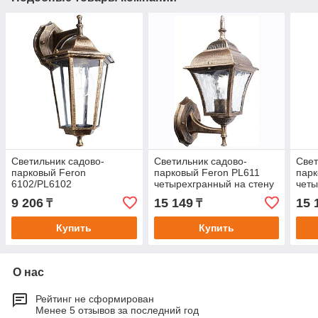
Светильник садово-
Светильник садово-
Свет
парковый Feron
парковый Feron PL611
парк
6102/PL6102
четырехгранный на стену
четы
шестигранный на стену
вверх 60W E27 230V,
вниз
9 206
15 149
15 
₸
₸
вниз 60W E27 230V,
черное золото
черн
черное золото
Купить
Купить
О нас
Рейтинг не сформирован
Менее 5 отзывов за последний год