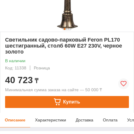
Светильник садово-парковый Feron PL170
шестигранный, столб 60W E27 230V, черное
золото
В наличии
Код: 11338
Розница
40 723
₸
Минимальная сумма заказа на сайте — 50 000 ₸
Купить
Описание
Характеристики
Доставка
Оплата
Усл