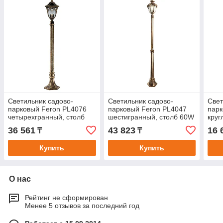
Светильник садово-
Светильник садово-
Свет
парковый Feron PL4076
парковый Feron PL4047
парк
четырехгранный, столб
шестигранный, столб 60W
круг
60W E27 230V, черное
230V E27, черное золото
230V
36 561
43 823
16 
₸
₸
золото
Купить
Купить
О нас
Рейтинг не сформирован
Менее 5 отзывов за последний год