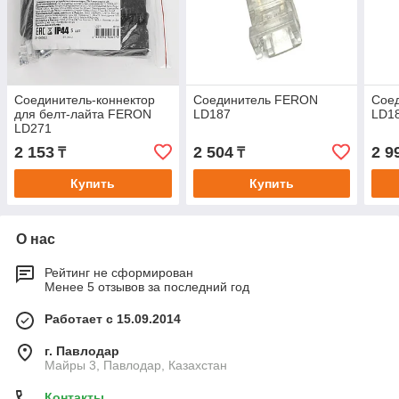
Соединитель-коннектор
Соединитель FERON
Сое
для белт-лайта FERON
LD187
LD1
LD271
2 153
2 504
2 9
₸
₸
Купить
Купить
О нас
Рейтинг не сформирован
Менее 5 отзывов за последний год
Работает с 15.09.2014
г. Павлодар
Майры 3, Павлодар, Казахстан
Контакты