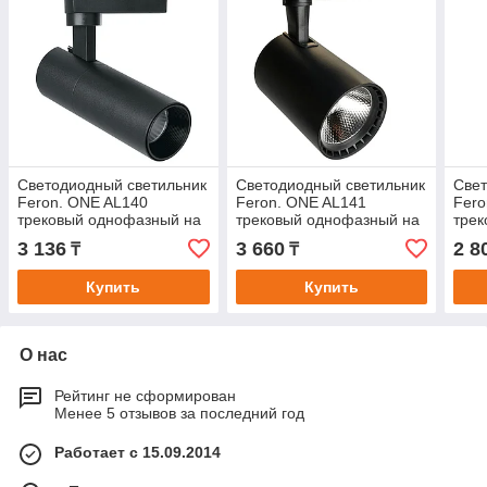
Светодиодный светильник
Светодиодный светильник
Свет
Feron. ONE AL140
Feron. ONE AL141
Fero
трековый однофазный на
трековый однофазный на
трек
шинопровод 14W 4000K
шинопровод 18W 4000K
шин
3 136
3 660
2 8
₸
₸
35 градусов черный
35 градусов черный
35 г
Купить
Купить
О нас
Рейтинг не сформирован
Менее 5 отзывов за последний год
Работает с 15.09.2014