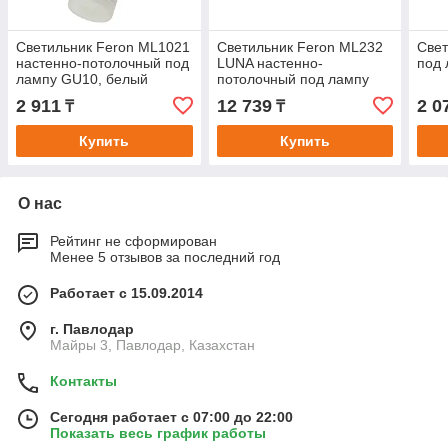
Светильник Feron ML1021
Светильник Feron ML232
Свет
настенно-потолочный под
LUNA настенно-
под
лампу GU10, белый
потолочный под лампу
GU10, черный
2 911
12 739
2 0
₸
₸
Купить
Купить
О нас
Рейтинг не сформирован
Менее 5 отзывов за последний год
Работает с 15.09.2014
г. Павлодар
Майры 3, Павлодар, Казахстан
Контакты
Сегодня работает с 07:00 до 22:00
Показать весь график работы