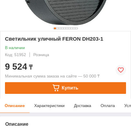
Светильник уличный FERON DH203-1
В наличии
Код: 51952
Розница
9 524
₸
Минимальная сумма заказа на сайте — 50 000 ₸
Купить
Описание
Характеристики
Доставка
Оплата
Усл
Описание