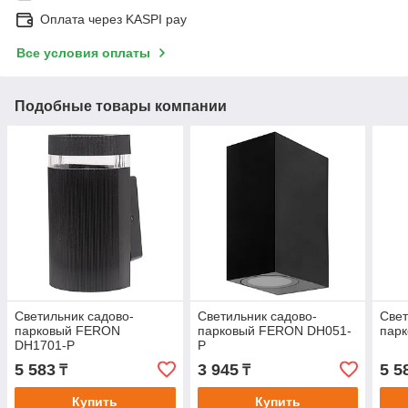
Оплата через KASPI pay
Все условия оплаты
Подобные товары компании
Светильник садово-
Светильник садово-
Свет
парковый FERON
парковый FERON DH051-
пар
DH1701-P
P
5 583
3 945
5 5
₸
₸
Купить
Купить