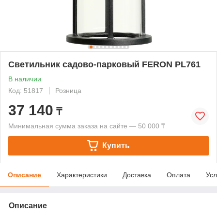
Светильник садово-парковый FERON PL761
В наличии
Код: 51817
Розница
37 140
₸
Минимальная сумма заказа на сайте — 50 000 ₸
Купить
Описание
Характеристики
Доставка
Оплата
Усл
Описание