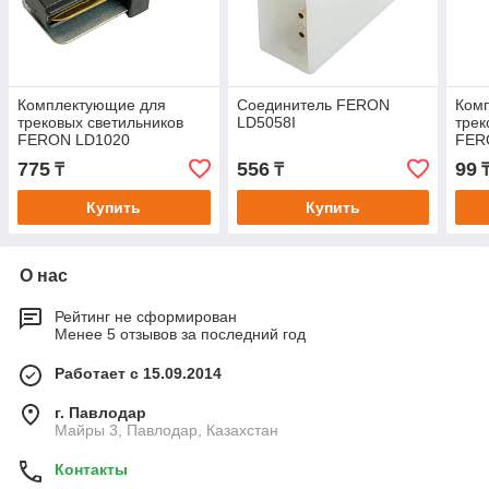
Комплектующие для
Соединитель FERON
Ком
трековых светильников
LD5058I
трек
FERON LD1020
FER
775
556
99
₸
₸
Купить
Купить
О нас
Рейтинг не сформирован
Менее 5 отзывов за последний год
Работает с 15.09.2014
г. Павлодар
Майры 3, Павлодар, Казахстан
Контакты