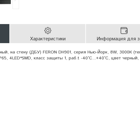
Характеристики
Информация для з
ный, на стену (ДБУ) FERON DH901, серия Нью-Йорк, 8W, 3000К (т
P65, 4LED*SMD, класс защиты 1, раб.t -40°C...+40°C, цвет черный,