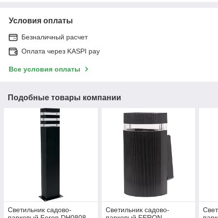
Условия оплаты
Безналичный расчет
Оплата через KASPI pay
Все условия оплаты
Подобные товары компании
Светильник садово-
Светильник садово-
Свет
парковый Feron DH0808,
парковый FERON
пар