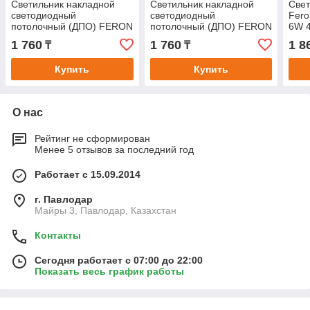
Светильник накладной
Светильник накладной
Свет
светодиодный
светодиодный
Fero
потолочный (ДПО) FERON
потолочный (ДПО) FERON
6W 
AL267 6W 6400К
AL267 6W 6400К (белый)
1 760
1 760
1 8
₸
₸
175-265V 480Lm IP44
Купить
Купить
О нас
Рейтинг не сформирован
Менее 5 отзывов за последний год
Работает с 15.09.2014
г. Павлодар
Майры 3, Павлодар, Казахстан
Контакты
Сегодня работает с 07:00 до 22:00
Показать весь график работы