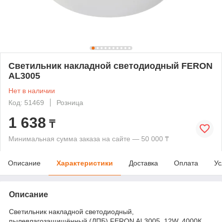
Светильник накладной светодиодный FERON
AL3005
Нет в наличии
Код: 51469
Розница
1 638
₸
Минимальная сумма заказа на сайте — 50 000 ₸
Описание
Характеристики
Доставка
Оплата
Ус
Описание
Светильник накладной светодиодный,
пылевлагозащищённый (ДПБ) FERON AL3005, 12W, 4000К