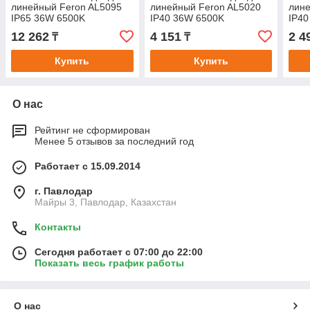
линейный Feron AL5095
линейный Feron AL5020
лине
IP65 36W 6500K
IP40 36W 6500K
IP40
1210*70*43мм
1200*23*60мм
600
12 262
4 151
2 4
₸
₸
Купить
Купить
О нас
Рейтинг не сформирован
Менее 5 отзывов за последний год
Работает с 15.09.2014
г. Павлодар
Майры 3, Павлодар, Казахстан
Контакты
Сегодня работает с 07:00 до 22:00
Показать весь график работы
О нас