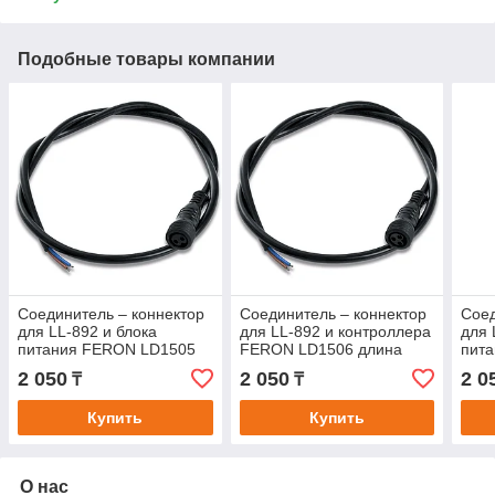
Подобные товары компании
Соединитель – коннектор
Соединитель – коннектор
Соед
для LL-892 и блока
для LL-892 и контроллера
для 
питания FERON LD1505
FERON LD1506 длина
пита
длина 1000мм,
1000мм, трехжильный,
двух
2 050
2 050
2 0
₸
₸
двухжильный, тип "мама"
тип "мама"
Купить
Купить
О нас