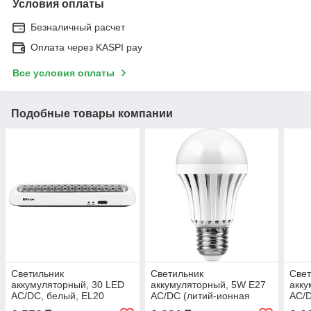
Условия оплаты
Безналичный расчет
Оплата через KASPI pay
Все условия оплаты
Подобные товары компании
Светильник
Светильник
Свет
аккумуляторный, 30 LED
аккумуляторный, 5W Е27
акку
AC/DC, белый, EL20
AC/DC (литий-ионная
AC/D
батарея), белый, EL116
бата