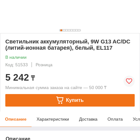
Светильник аккумуляторный, 9W G13 AC/DC
(литий-ионная батарея), белый, EL117
В наличии
Код: 51533
Розница
5 242
₸
Минимальная сумма заказа на сайте — 50 000 ₸
Купить
Описание
Характеристики
Доставка
Оплата
Усл
Описание