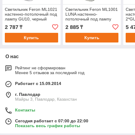
Светильник Feron ML1021
Светильник Feron ML1001
Свет
настенно-потолочный под
LUNA настенно-
наст
лампу GU10, черный
потолочный под лампу
2*GU
GU10, черный
2 787
2 885
5 4
₸
₸
Купить
Купить
О нас
Рейтинг не сформирован
Менее 5 отзывов за последний год
Работает с 15.09.2014
г. Павлодар
Майры 3, Павлодар, Казахстан
Контакты
Сегодня работает с 07:00 до 22:00
Показать весь график работы