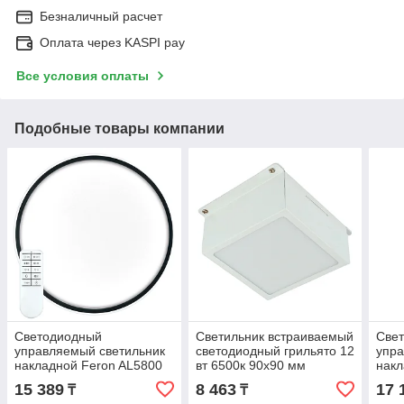
Безналичный расчет
Оплата через KASPI pay
Все условия оплаты
Подобные товары компании
Светодиодный
Светильник встраиваемый
Све
управляемый светильник
светодиодный грильято 12
упра
накладной Feron AL5800
вт 6500к 90х90 мм
накл
RING тарелка 80W
RIN
15 389
8 463
17 
₸
₸
3000К-6500K
300