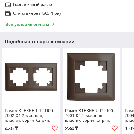
Безналичный расчет
Оплата через KASPI pay
Все условия оплаты
Подобные товары компании
Рамка STEKKER, PFR00-
Рамка STEKKER, PFR00-
Рам
7002-04 2-местная,
7001-04 1-местная,
7004
пластик, серия Катрин,
пластик, серия Катрин,
плас
шоколад
шоколад
бел
435
234
1 0
₸
₸