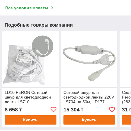
Все условия оплаты
Подобные товары компании
LD10 FERON Сетевой
Сетевой шнур для
Свет
шнур для светодиодной
светодиодной ленты 220V
Fero
ленты LS710
LS704 на 50м, LD177
(283
длин
8 658
15 304
31 
₸
₸
1 се
Купить
Купить