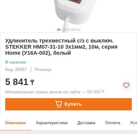
Удлинитель трехместный с/з с выключ.
STEKKER HM07-31-10 3x1мм2, 10м, серия
Home (У16А-002), белый
В наличии
Код: 49357
Розница
5 841
₸
Минимальная сумма заказа на сайте — 50 000 ₸
Купить
Описание
Характеристики
Доставка
Оплата
Усл