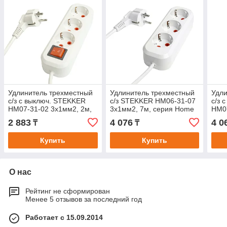
Удлинитель трехместный
Удлинитель трехместный
Удли
с/з с выключ. STEKKER
с/з STEKKER HM06-31-07
с/з 
HM07-31-02 3x1мм2, 2м,
3x1мм2, 7м, серия Home
HM07
серия Home (У16А-002),
(У10-002), белый
сери
2 883
4 076
4 0
₸
₸
белый
бел
Купить
Купить
О нас
Рейтинг не сформирован
Менее 5 отзывов за последний год
Работает с 15.09.2014