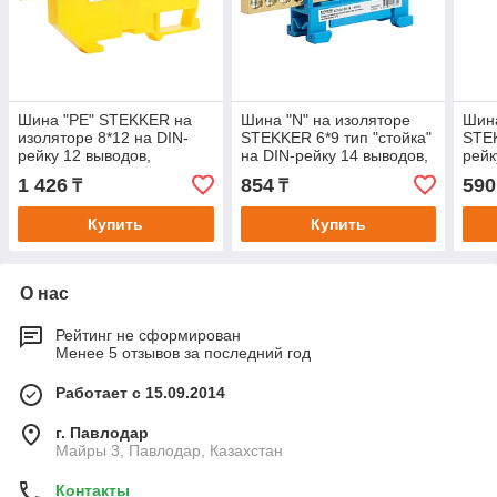
Шина "PE" STEKKER на
Шина "N" на изоляторе
Шина
изоляторе 8*12 на DIN-
STEKKER 6*9 тип "стойка"
STEK
рейку 12 выводов,
на DIN-рейку 14 выводов,
рейк
желтый, LD555-812-12
синий, LD556-69-14
LD55
1 426
854
590
₸
₸
Купить
Купить
О нас
Рейтинг не сформирован
Менее 5 отзывов за последний год
Работает с 15.09.2014
г. Павлодар
Майры 3, Павлодар, Казахстан
Контакты