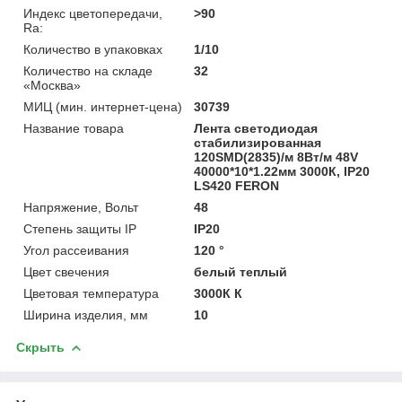
Индекс цветопередачи,
>90
Ra:
Количество в упаковках
1/10
Количество на складе
32
«Москва»
МИЦ (мин. интернет-цена)
30739
Название товара
Лента светодиодая
стабилизированная
120SMD(2835)/м 8Вт/м 48V
40000*10*1.22мм 3000К, IP20
LS420 FERON
Напряжение, Вольт
48
Степень защиты IP
IP20
Угол рассеивания
120 °
Цвет свечения
белый теплый
Цветовая температура
3000К К
Ширина изделия, мм
10
Скрыть