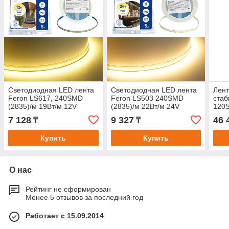
Светодиодная LED лента
Светодиодная LED лента
Лент
Feron LS617, 240SMD
Feron LS503 240SMD
стаб
(2835)/м 19Вт/м 12V
(2835)/м 22Вт/м 24V
120S
5000*10*1.22мм 3000К,
5000*10*1.22мм 3000К,
48V 
7 128
9 327
46 
₸
₸
IP20
IP20
4000
Купить
Купить
О нас
Рейтинг не сформирован
Менее 5 отзывов за последний год
Работает с 15.09.2014