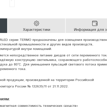
Характеристики
Информация для з
RLED серии TERMO предназначены для освещения производствен
стекольной промышленности и других видов производств,
емпературой внутри помещений.
яется непосредственное питание диодов от сети переменного ток
надёжную конструкцию светильника, сохраняющего работоспособн
уха до 80°С. Для уменьшения пульсаций светового потока прим
еременного тока.
ной продукции, произведенной на территории Российской
мторга России № 132639/11 от 21.11.2022.
НИЯМ:
магнитная совместимость технических средств»