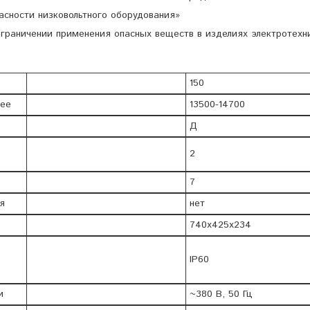
асности низковольтного оборудования»
граничении применения опасных веществ в изделиях электротехн
150
нее
13500-14700
Д
2
7
я
нет
740х425х234
IP60
и
~380 В, 50 Гц