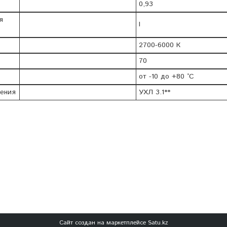
0,93
я
I
2700-6000 К
70
от -10 до +80 °C
нения
УХЛ 3.1**
Сайт создан на маркетплейсе
Satu.kz