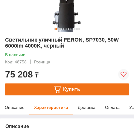
Светильник уличный FERON, SP7030, 50W
6000lm 4000K, черный
В наличии
Код: 48758
Розница
75 208
₸
Купить
Описание
Характеристики
Доставка
Оплата
Ус
Описание