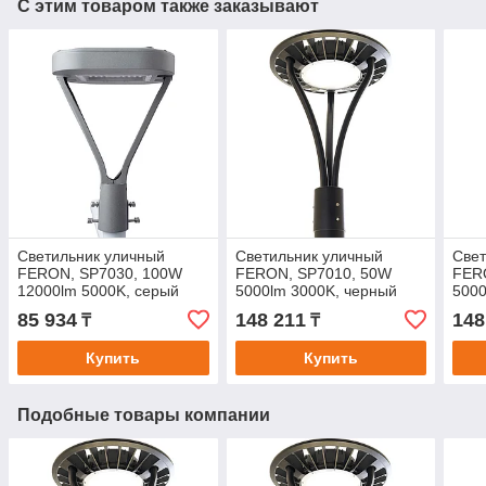
С этим товаром также заказывают
Светильник уличный
Светильник уличный
Свет
FERON, SP7030, 100W
FERON, SP7010, 50W
FER
12000lm 5000K, серый
5000lm 3000K, черный
5000
85 934
148 211
148
₸
₸
Купить
Купить
Подобные товары компании