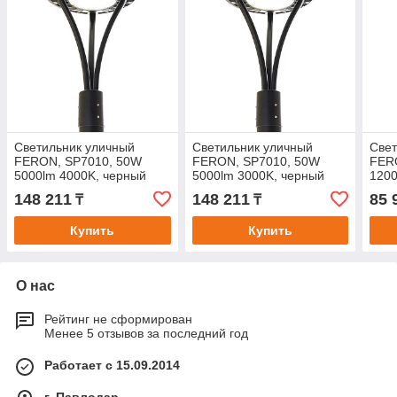
Светильник уличный
Светильник уличный
Свет
FERON, SP7010, 50W
FERON, SP7010, 50W
FER
5000lm 4000K, черный
5000lm 3000K, черный
1200
148 211
148 211
85 
₸
₸
Купить
Купить
О нас
Рейтинг не сформирован
Менее 5 отзывов за последний год
Работает с 15.09.2014