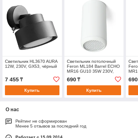
Светильник HL3670 AURA
Светильник потолочный
Свет
12W, 230V, GX53, чёрный
Feron ML184 Barrel ECHO
Fero
MR16 GU10 35W 230V,
MR1
черный, с антибликовой
черн
7 455
690
690
₸
₸
сеточкой
сето
Купить
Купить
О нас
Рейтинг не сформирован
Менее 5 отзывов за последний год
Работает с 15.09.2014