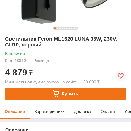
Светильник Feron ML1620 LUNA 35W, 230V,
GU10, чёрный
В наличии
Код: 48810
Розница
4 879
₸
Минимальная сумма заказа на сайте — 50 000 ₸
Купить
Описание
Характеристики
Доставка
Оплата
Усл
Описание