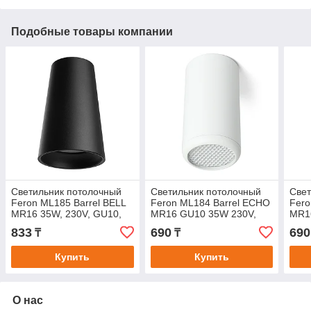
Подобные товары компании
Светильник потолочный
Светильник потолочный
Свет
Feron ML185 Barrel BELL
Feron ML184 Barrel ECHO
Fero
MR16 35W, 230V, GU10,
MR16 GU10 35W 230V,
MR1
чёрный
черный, с антибликовой
черн
833
690
690
₸
₸
сеточкой
сето
Купить
Купить
О нас