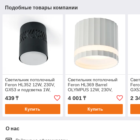
Подобные товары компании
Светильник потолочный
Светильник потолочный
Свет
Feron HL352 12W, 230V,
Feron HL369 Barrel
Fero
GX53 и подсветка 1W,
OLYMPUS 12W, 230V,
GX5
4000K, черный
GX53, белый
439
4 001
2 3
₸
₸
Купить
Купить
О нас