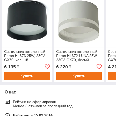
Светильник потолочный
Светильник потолочный
Свет
Feron HL373 25W, 230V,
Feron HL372 LUNA 25W,
Fero
GX70, черный
230V, GX70, белый
GX7
6 135
6 220
4 2
₸
₸
Купить
Купить
О нас
Рейтинг не сформирован
Менее 5 отзывов за последний год
Работает с 15.09.2014