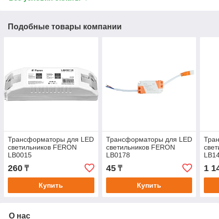
Подобные товары компании
Трансформаторы для LED
Трансформаторы для LED
Тра
светильников FERON
светильников FERON
све
LB0015
LB0178
LB1
260
45
1 1
₸
₸
Купить
Купить
О нас